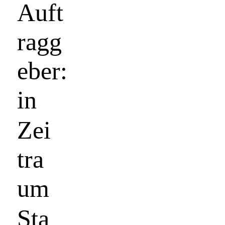
Auft
ragg
eber:
in
Zei
tra
um
Sta