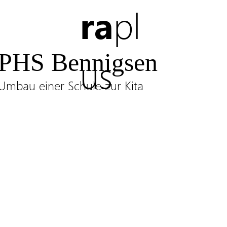
ra
pl
PHS Bennigsen
us
Umbau einer Schule zur Kita